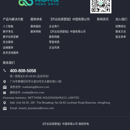
产品与解决方案
服务体系
【开云玩球登陆】中国有限公司
新闻资讯
加入我们
人工智能
服务级别
企业简介
招聘岗位
数字孪生
服务网络
【开云玩球登陆】中国有限公司
联系方式
数字化转型解
服务网络
留言表单
安全服务
荣誉资质
运维服务
企业风采
技术咨询服务
联系我们
400-808-5058
周一到周五9:30-18:00 (北京时间）
广州市黄埔区科学大道18号芯大厦B2栋1-2层
商务合作: marketing@kvsrv.com
媒体合作: media@kvsrv.com
Overseas business: NETTHINK HOLDINGS(HK)CO.,LIMITED
Add: Unit 04-05, 16F, The Broadway No.54-62 Lockhart Road,
Wanchai, HongKong
Email: sinontt_business@kvsrv.com
【开云玩球登陆】中国有限公司 版权所有